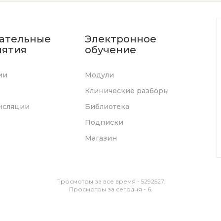
ательные
Электронное
ятия
обучение
ии
Модули
Клинические разборы
нсляции
Библиотека
Подписки
Магазин
Просмотры за все время - 5292527.
Просмотры за сегодня - 6.