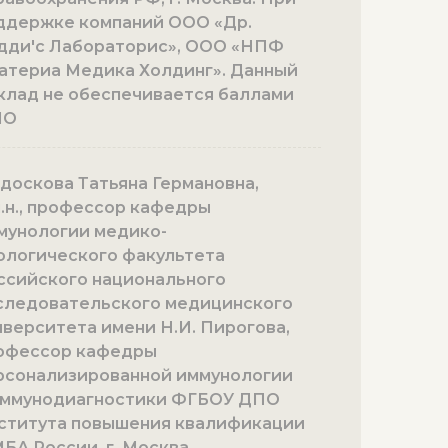
ддержке компаний ООО «Др.
дди'с Лабораторис», ООО «НПФ
атериа Медика Холдинг». Данный
клад не обеспечивается баллами
МО
доскова Татьяна Германовна,
м.н., профессор кафедры
мунологии медико-
ологического факультета
ссийского национального
следовательского медицинского
иверситета имени Н.И. Пирогова,
офессор кафедры
рсонализированной иммунологии
иммунодиагностики ФГБОУ ДПО
ститута повышения квалификации
БА России, г. Москва