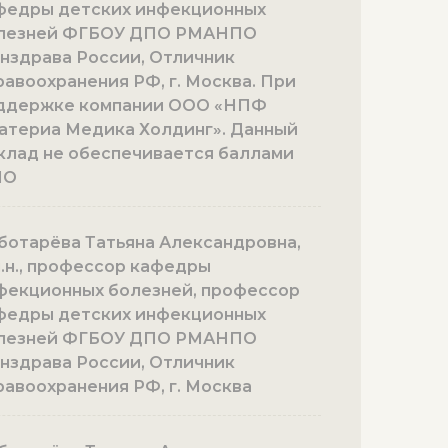
федры детских инфекционных
лезней ФГБОУ ДПО РМАНПО
нздрава России, Отличник
равоохранения РФ, г. Москва. При
ддержке компании ООО «НПФ
атериа Медика Холдинг». Данный
клад не обеспечивается баллами
МО
ботарёва Татьяна Александровна,
м.н., профессор кафедры
фекционных болезней, профессор
федры детских инфекционных
лезней ФГБОУ ДПО РМАНПО
нздрава России, Отличник
равоохранения РФ, г. Москва