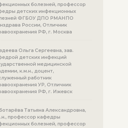
фекционных болезней, профессор
федры детских инфекционных
лезней ФГБОУ ДПО РМАНПО
нздрава России, Отличник
равоохранения РФ, г. Москва
здеева Ольга Сергеевна, зав.
федрой детских инфекций
сударственной медицинской
демии, к.м.н., доцент,
служенный работник
равоохранения УР, Отличник
равоохранения РФ, г. Ижевск
ботарёва Татьяна Александровна,
м.н., профессор кафедры
фекционных болезней, профессор