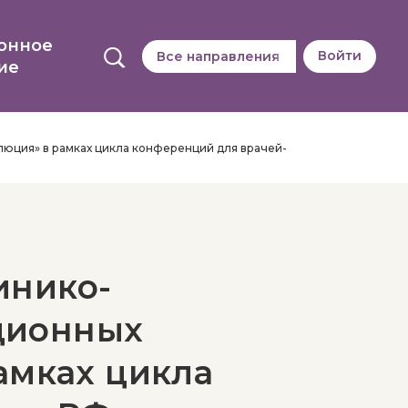
онное
Войти
Все направления
ие
юция» в рамках цикла конференций для врачей-
инико-
ционных
амках цикла