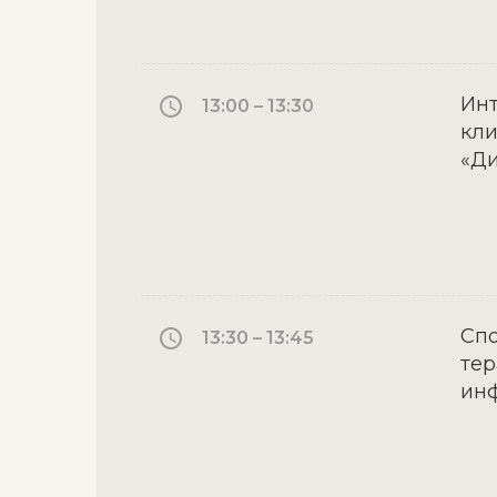
Инт
13:00 – 13:30
кли
«Д
Спо
13:30 – 13:45
тер
инф