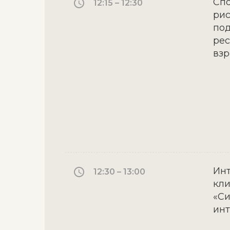
Сп
12:15 – 12:30
рис
под
рес
взр
Инт
12:30 – 13:00
кли
«С
инт