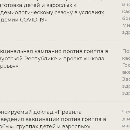
ин
готовка детей и взрослых к
ка
демиологическому сезону в условиях
бо
демии COVID-19»
Ми
зд
кцинальная кампания против гриппа в
По
уртской Республике и проект «Школа
ка
Го
ровья»
ака
За
зд
зд
онсируемый доклад «Правила
Че
ведения вакцинации против гриппа в
д.
ин
обых» группах детей и взрослых»