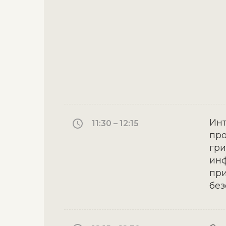
Инт
11:30 – 12:15
про
гри
инф
при
без