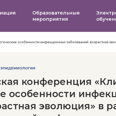
иация
Образовательные
Электр
мероприятия
обучен
гические особенности инфекционных заболеваний: возрастная эвол
 ЭПИДЕМИОЛОГИЯ
ская конференция «Кл
е особенности инфек
растная эволюция» в р