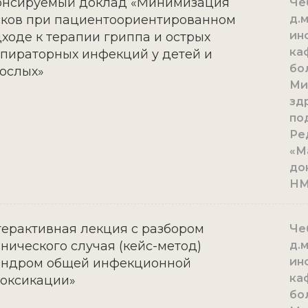
онсируемый доклад «Минимизация
Че
ков при пациентоориентированном
д.
ин
ходе к терапии гриппа и острых
ка
пираторных инфекций у детей и
бо
ослых»
Ми
зд
по
Ре
«М
до
Н
ерактивная лекция с разбором
Че
нического случая (кейс-метод)
д.
ин
индром общей инфекционной
ка
оксикации»
бо