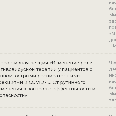
ка
бо
Ми
зд
по
«М
до
Н
ерактивная лекция «Изменение роли
Че
тивовирусной терапии у пациентов с
д.
ин
ппом, острыми респираторными
ка
екциями и COVID-19. От рутинного
бо
менения к контролю эффективности и
Ми
опасности»
зд