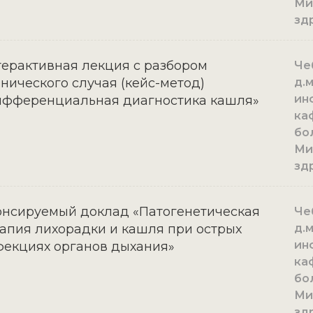
Ми
зд
ерактивная лекция с разбором
Че
нического случая (кейс-метод)
д.
ин
ифференциальная диагностика кашля»
ка
бо
Ми
зд
нсируемый доклад «Патогенетическая
Че
апия лихорадки и кашля при острых
д.
ин
екциях органов дыхания»
ка
бо
Ми
зд