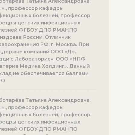
ботарёва Татьяна Александровна,
м.н., профессор кафедры
фекционных болезней, профессор
федры детских инфекционных
лезней ФГБОУ ДПО РМАНПО
нздрава России, Отличник
равоохранения РФ, г. Москва. При
ддержке компаний ООО «Др.
дди'с Лабораторис», ООО «НПФ
атериа Медика Холдинг». Данный
клад не обеспечивается баллами
МО
ботарёва Татьяна Александровна,
м.н., профессор кафедры
фекционных болезней, профессор
федры детских инфекционных
лезней ФГБОУ ДПО РМАНПО