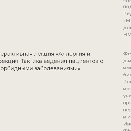
по
Ре
«М
до
Н
ерактивная лекция «Аллергия и
Фе
екция. Тактика ведения пациентов с
д.
им
морбидными заболеваниями»
би
Ро
ис
ун
пр
пе
и 
Ин
ФМ