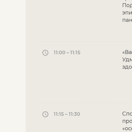
Под
эпи
пан
«Ва
11:00 – 11:15
Удм
здо
Сп
11:15 – 11:30
про
«ос