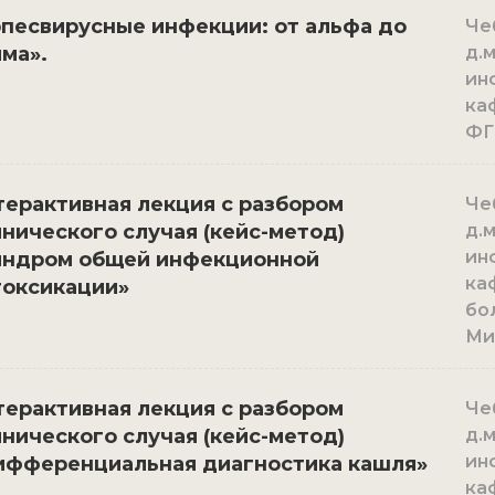
песвирусные инфекции: от альфа до
Че
ма».
д.
ин
ка
ФГ
ерактивная лекция с разбором
Че
нического случая (кейс-метод)
д.
ин
индром общей инфекционной
ка
токсикации»
бо
Ми
ерактивная лекция с разбором
Че
нического случая (кейс-метод)
д.
ин
ифференциальная диагностика кашля»
ка