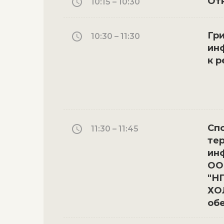
От
10:15 – 10:30
Гр
10:30 – 11:30
ин
к р
Сп
11:30 – 11:45
тер
ин
ОО
"Н
ХО
об