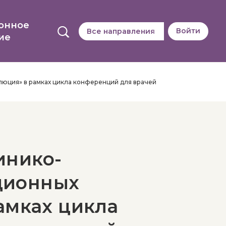
онное
Войти
Все направления
ие
юция» в рамках цикла конференций для врачей
инико-
ционных
амках цикла