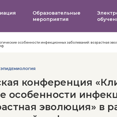
иация
Образовательные
Электр
мероприятия
обучен
гические особенности инфекционных заболеваний: возрастная эвол
 РФ
 ЭПИДЕМИОЛОГИЯ
ская конференция «Кл
е особенности инфек
растная эволюция» в р