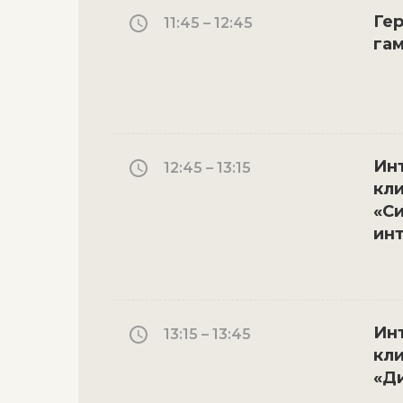
Гер
11:45 – 12:45
гам
Инт
12:45 – 13:15
кли
«С
ин
Инт
13:15 – 13:45
кли
«Д