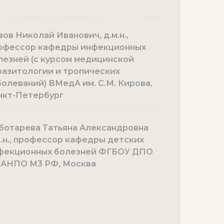
вов Николай Иванович, д.м.н.,
офессор кафедры инфекционных
лезней (с курсом медицинской
разитологии и тропических
болеваний) ВМедА им. С.М. Кирова,
нкт-Петербург
ботарева Татьяна Александровна
м.н., профессор кафедры детских
фекционных болезней ФГБОУ ДПО
АНПО М3 РФ, Москва