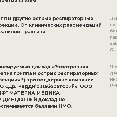
крытие школы
ипп и другие острые респираторные
Ль
фекции. От клинических рекомендаций
пр
бо
еальной практике
па
за
Са
онсируемый доклад «Этиотропная
Че
апия гриппа и острых респираторных
д.
ин
фекций» *) при поддержке компаний
РМ
О «Др. Редди’с Лабораторий», ООО
ПФ" МАТЕРИА МЕДИКА
ЛДИНГданный доклад не
еспечивается баллами НМО.