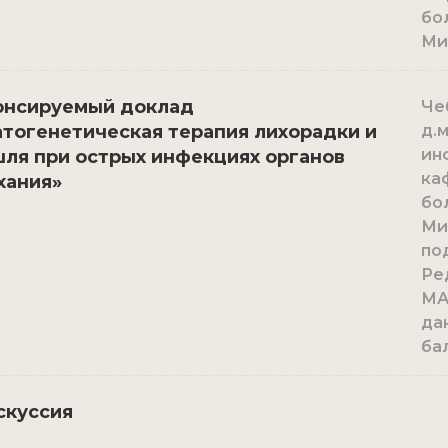
бо
Ми
онсируемый доклад
Че
тогенетическая терапия лихорадки и
д.
ин
ля при острых инфекциях органов
ка
хания»
бо
Ми
по
Ре
МА
да
ба
скуссия