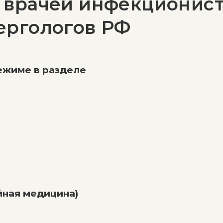
 врачей инфекционист
ергологов РФ
ежиме в разделе
йная медицина)