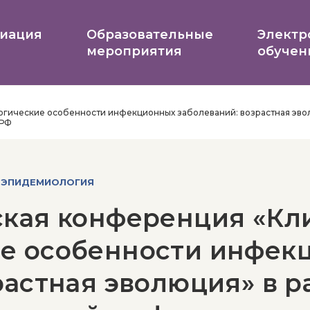
иация
Образовательные
Электр
мероприятия
обучен
гические особенности инфекционных заболеваний: возрастная эвол
 РФ
 ЭПИДЕМИОЛОГИЯ
ская конференция «Кл
е особенности инфек
растная эволюция» в р