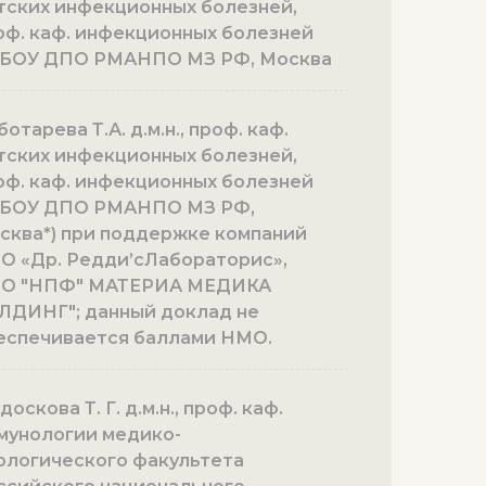
тских инфекционных болезней,
оф. каф. инфекционных болезней
БОУ ДПО РМАНПО МЗ РФ, Москва
отарева Т.А. д.м.н., проф. каф.
тских инфекционных болезней,
оф. каф. инфекционных болезней
БОУ ДПО РМАНПО МЗ РФ,
сква*) при поддержке компаний
О «Др. Редди’сЛабораторис»,
О "НПФ" МАТЕРИА МЕДИКА
ЛДИНГ"; данный доклад не
еспечивается баллами НМО.
оскова Т. Г. д.м.н., проф. каф.
мунологии медико-
ологического факультета