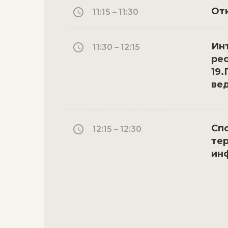
От
11:15 – 11:30
Инт
11:30 – 12:15
ре
19
вед
Сп
12:15 – 12:30
тер
инф