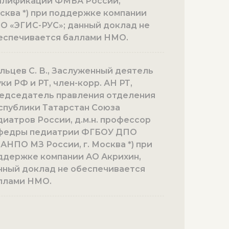
алификации ФМБА России,
сква *) при поддержке компании
О «ЭГИС-РУС»; данный доклад не
еспечивается баллами НМО.
льцев С. В., Заслуженный деятель
ки РФ и РТ, член-корр. АН РТ,
едседатель правления отделения
спублики Татарстан Союза
диатров России, д.м.н. профессор
федры педиатрии ФГБОУ ДПО
АНПО МЗ России, г. Москва *) при
ддержке компании АО Акрихин,
нный доклад не обеспечивается
ллами НМО.