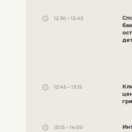
Сп
12:30 – 12:45
ба
ос
де
Кл
12:45 – 13:15
це
гри
Ин
13:15 – 14:00