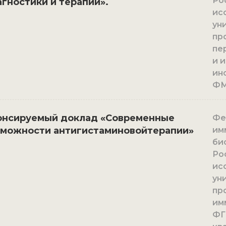
Ро
гностики и терапии».
ис
ун
пр
пе
и 
ин
ФМ
онсируемый доклад «Современные
Фед
зможности антигистаминовойтерапии»
им
би
Ро
ис
ун
пр
им
ФГ