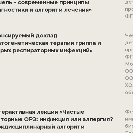
шель – современные принципы
де
пр
гностики и алгоритм лечения»
ФГ
онсируемый доклад
Чеб
тогенетическая терапия гриппа и
де
пр
трых респираторных инфекций»
ФГ
Мо
ОО
ОО
ХО
об
терактивная лекция «Частые
Фед
вторные ОРЗ: инфекция или аллергия?
им
би
ждисциплинарный алгоритм