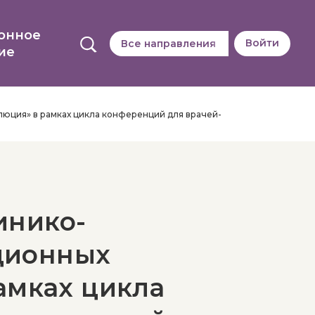
онное
Войти
Все направления
ие
юция» в рамках цикла конференций для врачей-
инико-
ционных
амках цикла