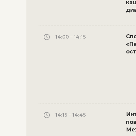
ка
диа
Сп
14:00 – 14:15
«Па
ос
Ин
14:15 – 14:45
по
Ме