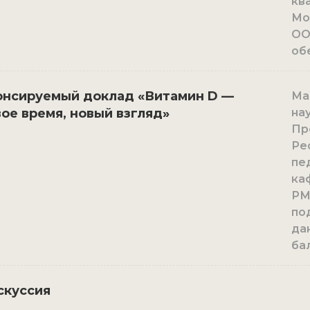
кв
Мо
ОО
об
онсируемый доклад «Витамин D —
Ма
ое время, новый взгляд»
нау
Пр
Ре
пе
ка
РМ
по
да
ба
скуссия