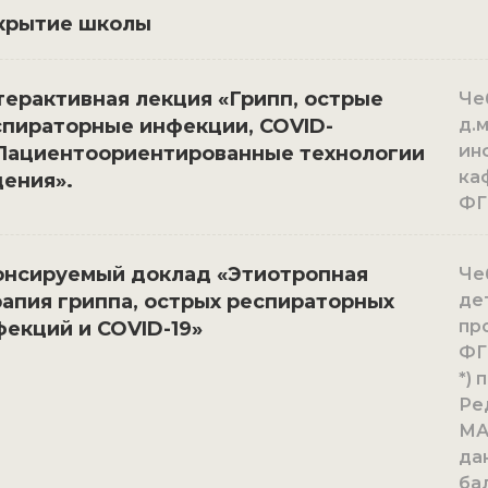
крытие школы
ерактивная лекция «Грипп, острые
Че
спираторные инфекции, COVID-
д.
ин
.Пациентоориентированные технологии
ка
ения».
ФГ
онсируемый доклад «Этиотропная
Чеб
апия гриппа, острых респираторных
де
пр
екций и COVID-19»
ФГ
*)
Ре
МА
да
ба