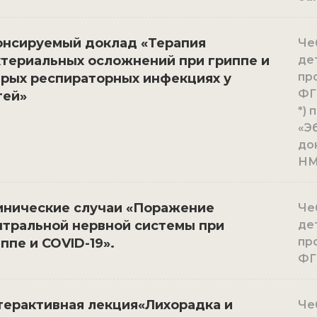
онсируемый доклад «Терапия
Чеб
ктериальных осложнений при гриппе и
де
пр
трых респираторных инфекциях у
ФГ
тей»
*)
«Э
до
НМ
инические случаи «Поражение
Чеб
нтральной нервной системы при
де
пр
ппе и COVID-19».
ФГ
терактивная лекция«Лихорадка и
Чеб