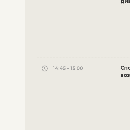
диа
Сп
14:45 – 15:00
во