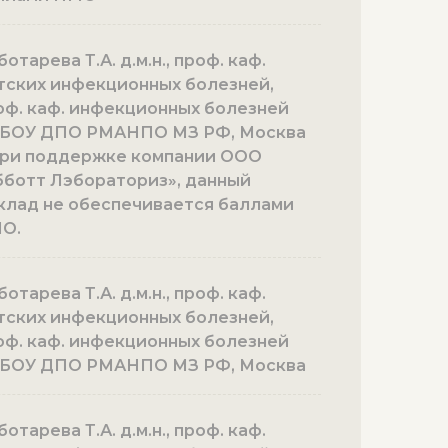
отарева Т.А. д.м.н., проф. каф.
тских инфекционных болезней,
оф. каф. инфекционных болезней
БОУ ДПО РМАНПО МЗ РФ, Москва
 при поддержке компании ООО
бботт Лэбораториз», данный
клад не обеспечивается баллами
О.
отарева Т.А. д.м.н., проф. каф.
тских инфекционных болезней,
оф. каф. инфекционных болезней
БОУ ДПО РМАНПО МЗ РФ, Москва
отарева Т.А. д.м.н., проф. каф.