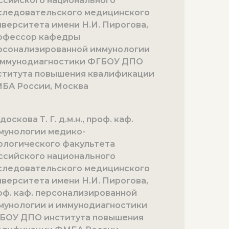
ссийского национального
следовательского медицинского
иверситета имени Н.И. Пирогова,
офессор кафедры
рсонализированной иммунологии
иммунодиагностики ФГБОУ ДПО
ститута повышения квалификации
БА России, Москва
оскова Т. Г. д.м.н., проф. каф.
мунологии медико-
ологического факультета
ссийского национального
следовательского медицинского
иверситета имени Н.И. Пирогова,
оф. каф. персонализированной
мунологии и иммунодиагностики
БОУ ДПО института повышения