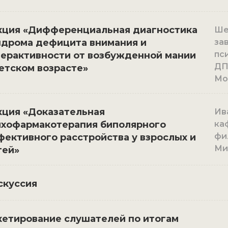
кция «Дифференциальная диагностика
Шев
ндрома дефицита внимания и
за
пс
перактивности от возбужденной мании
ДП
етском возрасте»
Мо
кция «Доказательная
Ива
ихофармакотерапия биполярного
ка
фи
ективного расстройства у взрослых и
Ми
тей»
скуссия
кетирование слушателей по итогам