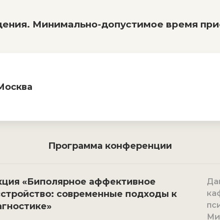
ения. Минимально-допустимое время прис
 Москва
Программа конференции
кция «Биполярное аффективное
Дан
сстройство: современные подходы к
ка
пс
агностике»
Ми