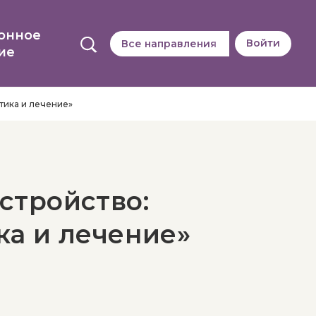
онное
Войти
Все направления
ие
тика и лечение»
стройство:
ка и лечение»