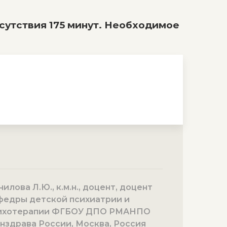
утствия 175 минут. Необходимое
илова Л.Ю., к.м.н., доцент, доцент
федры детской психиатрии и
ихотерапии ФГБОУ ДПО РМАНПО
нздрава России, Москва, Россия