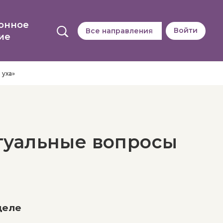
онное
Войти
Все направления
ие
 уха»
туальные вопросы
деле