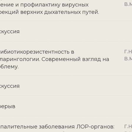
ение и профилактику вирусных
В.М
екций верхних дыхательных путей.
куссия
ибиотикорезистентность в
Г.Н
ларингологии. Современный взгляд на
В.М
блему.
куссия
рерыв
палительные заболевания ЛОР-органов:
Г.Н