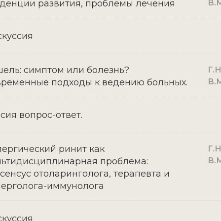
денции развития, проблемы лечения
В.М
куссия
ель: симптом или болезнь?
Г.Н
ременные подходы к ведению больных.
В.М
сия вопрос-ответ.
ергический ринит как
Г.Н
ьтидисциплинарная проблема:
В.М
сенсус отоларинголога, терапевта и
ерголога-иммунолога
куссия