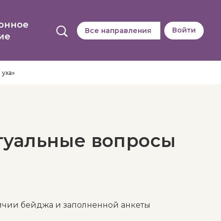
онное
Войти
Все направления
ие
 уха»
туальные вопросы
личии бейджа и заполненной анкеты