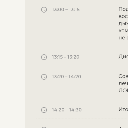
Под
13:00 – 13:15
вос
дых
ком
не 
Дис
13:15 – 13:20
Сов
13:20 – 14:20
леч
ЛО
Ито
14:20 – 14:30