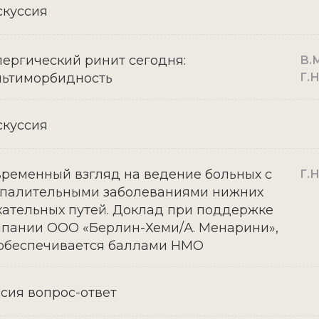
куссия
ергический ринит сегодня:
В.М
льтиморбидность
Г.
куссия
ременный взгляд на ведение больных с
Г.
спалительными заболеваниями нижних
ательных путей. Доклад при поддержке
пании ООО «Берлин-Хеми/А. Менарини»,
обеспечивается баллами НМО
сия вопрос-ответ