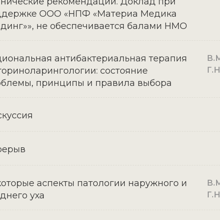
нические рекомендации. Доклад при
ддержке ООО «НПФ «Материа Медика
динг»», не обеспечивается балами НМО
иональная антибактериальная терапия
В.М
ториноларингологии: состояние
Г.
блемы, принципы и правила выбора
куссия
рерыв
оторые аспекты патологии наружного и
В.М
днего уха
Г.