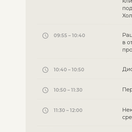
кли
по
Хол
Рац
09:55 – 10:40
в о
про
Дис
10:40 – 10:50
Пе
10:50 – 11:30
Нек
11:30 – 12:00
сре