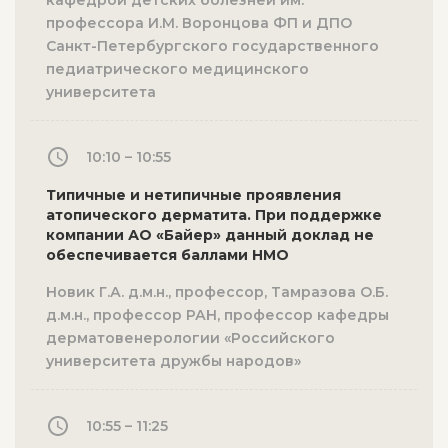
кафедрой детских болезней им.
профессора И.М. Воронцова ФП и ДПО
Санкт-Петербургского государственного
педиатрического медицинского
университета
10:10 – 10:55
Типичные и нетипичные проявления
атопического дерматита. При поддержке
компании АО «Байер» данный доклад не
обеспечивается баллами НМО
Новик Г.А. д.м.н., профессор, Тамразова О.Б.
д.м.н., профессор РАН, профессор кафедры
дерматовенерологии «Российского
университета дружбы народов»
10:55 – 11:25