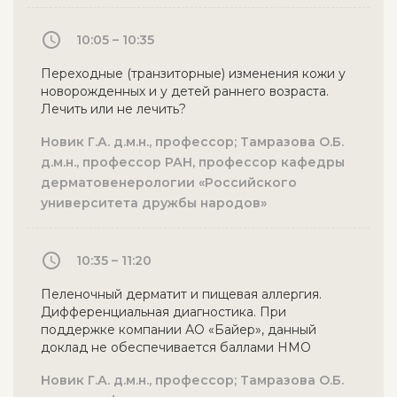
10:05 – 10:35
Переходные (транзиторные) изменения кожи у
новорожденных и у детей раннего возраста.
Лечить или не лечить?
Новик Г.А. д.м.н., профессор; Тамразова О.Б.
д.м.н., профессор РАН, профессор кафедры
дерматовенерологии «Российского
университета дружбы народов»
10:35 – 11:20
Пеленочный дерматит и пищевая аллергия.
Дифференциальная диагностика. При
поддержке компании АО «Байер», данный
доклад не обеспечивается баллами НМО
Новик Г.А. д.м.н., профессор; Тамразова О.Б.