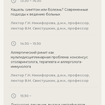
13:30 – 14:30
Кашель: симптом или болезнь? Современные
подходы к ведению больных
Лектор Г.Н. Никифорова, д.м.н., профессор,
лектор В.М. Свистушкин, д.м.н., профессор
14:30 – 15:30
Аллергический ринит как
мультидисциплинарная проблема: консенсус
отоларинголога, терапевта и аллерголога-
иммунолога
Лектор Г.Н. Никифорова, д.м.н., профессор,
лектор В.М. Свистушкин, д.м.н., профессор
15:30 –
Дискуссия, решение, выдача сертификатов