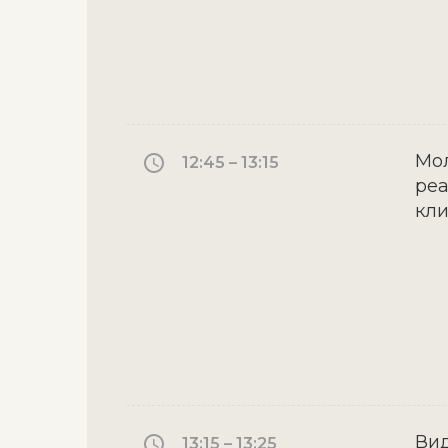
Мол
12:45 – 13:15
реа
кли
Вид
13:15 – 13:25