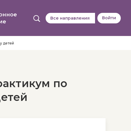
онное
Войти
Все направления
ие
у детей
актикум по
детей