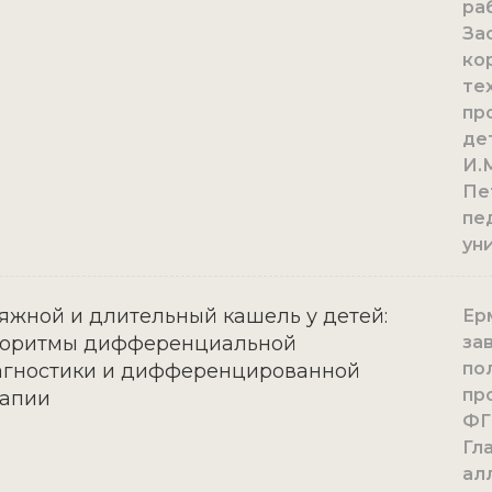
ра
За
ко
тех
пр
де
И.
Пе
пе
ун
яжной и длительный кашель у детей:
Ерм
горитмы дифференциальной
за
по
агностики и дифференцированной
пр
рапии
ФГ
Гл
ал