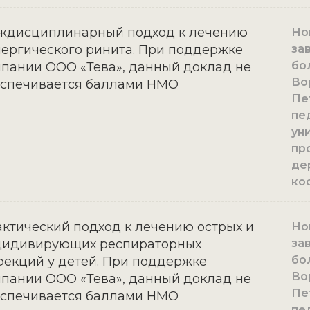
ждисциплинарный подход к лечению
Нов
ергического ринита. При поддержке
за
бо
пании ООО «Тева», данный доклад не
Во
еспечивается баллами НМО
Пе
пе
уни
пр
де
ко
ктический подход к лечению острых и
Нов
цидивирующих респираторных
за
бо
екций у детей. При поддержке
Во
пании ООО «Тева», данный доклад не
Пе
еспечивается баллами НМО
пе