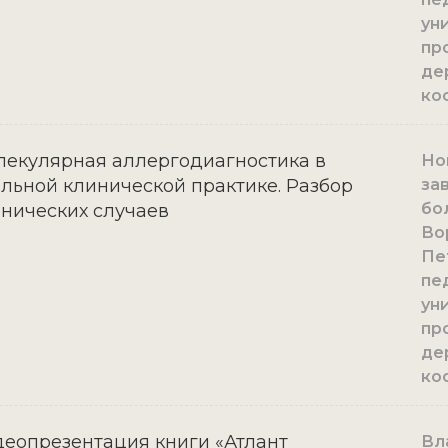
уни
пр
де
ко
екулярная аллергодиагностика в
Нов
льной клинической практике. Разбор
за
бо
нических случаев
Во
Пе
пе
уни
пр
де
ко
еопрезентация книги «Атлант
Вл