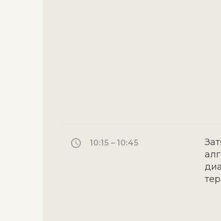
Зат
10:15 – 10:45
ал
ди
те