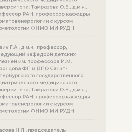
верситета; Тамразова О.Б., д.м.н.,
офессор РАН, профессор кафедры
рматовенерологии с курсом
сметологии ФНМО МИ РУДН
ик Г.А., д.м.н.. профессор,
ведующий кафедрой детских
лезней им. профессора И.М.
ронцова ФП и ДПО Санкт-
тербургского государственного
диатрического медицинского
верситета; Тамразова О.Б., д.м.н.,
офессор РАН, профессор кафедры
рматовенерологии с курсом
сметологии ФНМО МИ РУДН
асова Н.Л., председатель