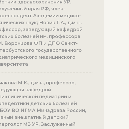
ботник здравоохранения УР,
служенный врач РФ, член-
рреспондент Академии медико-
нических наук; Новик Г.А., д.м.н..
офессор, заведующий кафедрой
тских болезней им. профессора
М. Воронцова ФП и ДПО Санкт-
тербургского государственного
диатрического медицинского
иверситета
акова М.К., д.м.н., профессор,
ведующая кафедрой
ликлинической педиатрии и
опедевтики детских болезней
БОУ ВО ИГМА Минздрава России,
авный внештатный детский
лерголог МЗ УР, Заслуженный