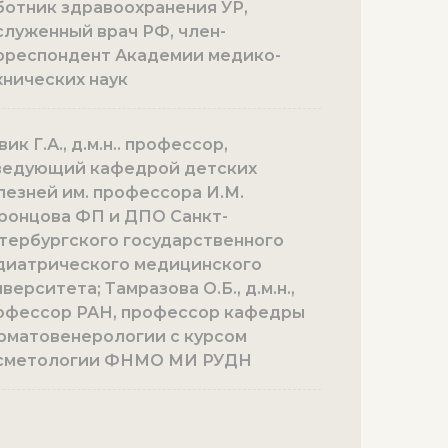
ботник здравоохранения УР,
служенный врач РФ, член-
рреспондент Академии медико-
хнических наук
ик Г.А., д.м.н.. профессор,
ведующий кафедрой детских
лезней им. профессора И.М.
ронцова ФП и ДПО Санкт-
тербургского государственного
диатрического медицинского
верситета; Тамразова О.Б., д.м.н.,
офессор РАН, профессор кафедры
рматовенерологии с курсом
сметологии ФНМО МИ РУДН