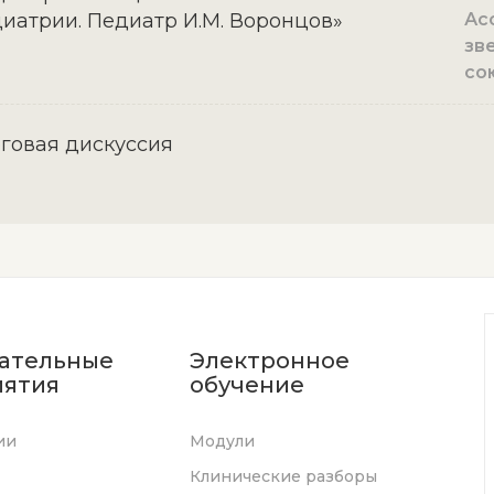
иатрии. Педиатр И.М. Воронцов»
Ас
зв
со
говая дискуссия
ательные
Электронное
ятия
обучение
ии
Модули
Клинические разборы