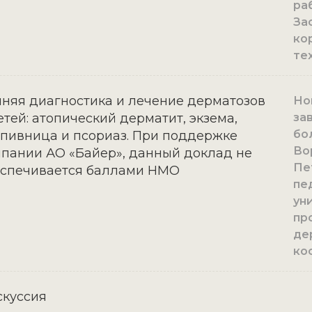
ра
За
ко
те
няя диагностика и лечение дерматозов
Нов
етей: атопический дерматит, экзема,
за
бо
пивница и псориаз. При поддержке
Во
пании АО «Байер», данный доклад не
Пе
еспечивается баллами НМО
пе
уни
пр
де
ко
куссия