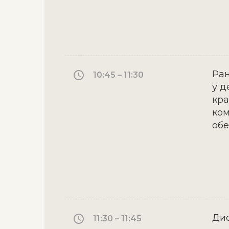
Ран
10:45 – 11:30
у д
кра
ком
об
Дис
11:30 – 11:45