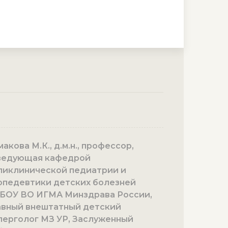
акова М.К., д.м.н., профессор,
ведующая кафедрой
ликлинической педиатрии и
опедевтики детских болезней
БОУ ВО ИГМА Минздрава России,
авный внештатный детский
лерголог МЗ УР, Заслуженный