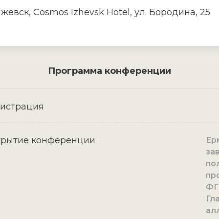
Ижевск, Cosmos Izhevsk Hotel, ул. Бородина, 25
Программа конференции
гистрация
крытие конференции
Ерм
за
по
пр
ФГ
Гл
ал