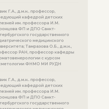
ик Г.А., д.м.н.. профессор,
ведующий кафедрой детских
лезней им. профессора И.М.
ронцова ФП и ДПО Санкт-
тербургского государственного
диатрического медицинского
верситета; Тамразова О.Б., д.м.н.,
офессор РАН, профессор кафедры
рматовенерологии с курсом
сметологии ФНМО МИ РУДН
ик Г.А., д.м.н.. профессор,
ведующий кафедрой детских
лезней им. профессора И.М.
ронцова ФП и ДПО Санкт-
тербургского государственного
диатрического медицинского