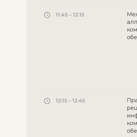
Ме
11:45 – 12:15
алл
ком
об
Пра
12:15 – 12:45
ре
инф
ком
об