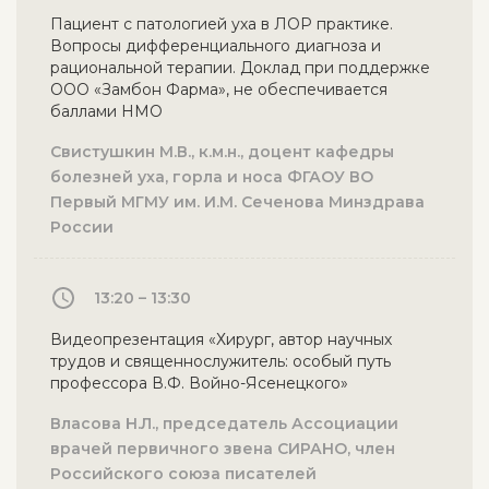
Пациент с патологией уха в ЛОР практике.
Вопросы дифференциального диагноза и
рациональной терапии. Доклад при поддержке
ООО «Замбон Фарма», не обеспечивается
баллами НМО
Свистушкин М.В., к.м.н., доцент кафедры
болезней уха, горла и носа ФГАОУ ВО
Первый МГМУ им. И.М. Сеченова Минздрава
России
13:20 – 13:30
Видеопрезентация «Хирург, автор научных
трудов и священнослужитель: особый путь
профессора В.Ф. Войно-Ясенецкого»
Власова Н.Л., председатель Ассоциации
врачей первичного звена СИРАНО, член
Российского союза писателей