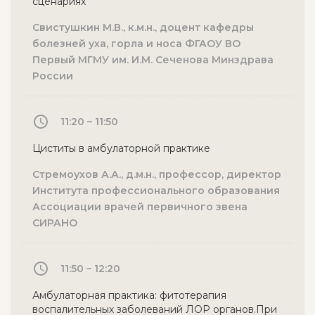
сценариях
Свистушкин М.В., к.м.н., доцент кафедры
болезней уха, горла и носа ФГАОУ ВО
Первый МГМУ им. И.М. Сеченова Минздрава
России
11:20 – 11:50
Циститы в амбулаторной практике
Стремоухов А.А., д.м.н., профессор, директор
Института профессионального образования
Ассоциации врачей первичного звена
СИРАНО
11:50 – 12:20
Амбулаторная практика: фитотерапия
воспалительных заболеваний ЛОР органов.При