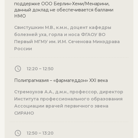
поддержке ООО Берлин-Хеми/Менарини,
данный доклад не обеспечивается баллами
НМО
Свистушкин М.В., к.м.н., доцент кафедры
болезней уха, горла и носа ФГАОУ ВО
Первый МГМУ им. И.М. Сеченова Минздрава
России
12:20 – 12:50
Полипрагмазия – «фармагеддон» XXI века
Стремоухов А.А., д.м.н., профессор, директор
Института профессионального образования
Ассоциации врачей первичного звена
СИРАНО
12:50 – 13:20