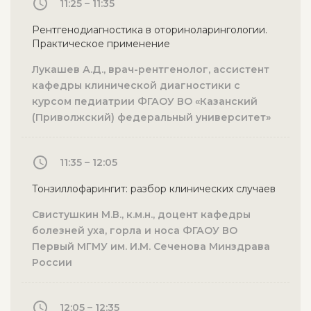
11:25 – 11:35
Рентгенодиагностика в оториноларингологии.
Практическое применение
Лукашев А.Д., врач-рентгенолог, ассистент
кафедры клинической диагностики с
курсом педиатрии ФГАОУ ВО «Казанский
(Приволжский) федеральный университет»
11:35 – 12:05
Тонзиллофарингит: разбор клинических случаев
Свистушкин М.В., к.м.н., доцент кафедры
болезней уха, горла и носа ФГАОУ ВО
Первый МГМУ им. И.М. Сеченова Минздрава
России
12:05 – 12:35