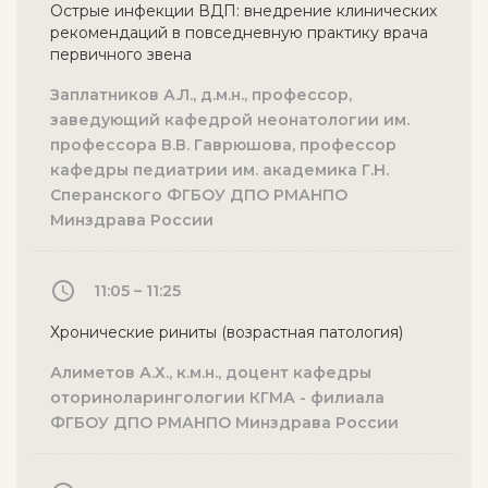
Острые инфекции ВДП: внедрение клинических
рекомендаций в повседневную практику врача
первичного звена
Заплатников А.Л., д.м.н., профессор,
заведующий кафедрой неонатологии им.
профессора В.В. Гаврюшова, профессор
кафедры педиатрии им. академика Г.Н.
Сперанского ФГБОУ ДПО РМАНПО
Минздрава России
11:05 – 11:25
Хронические риниты (возрастная патология)
Алиметов А.Х., к.м.н., доцент кафедры
оториноларингологии КГМА - филиала
ФГБОУ ДПО РМАНПО Минздрава России