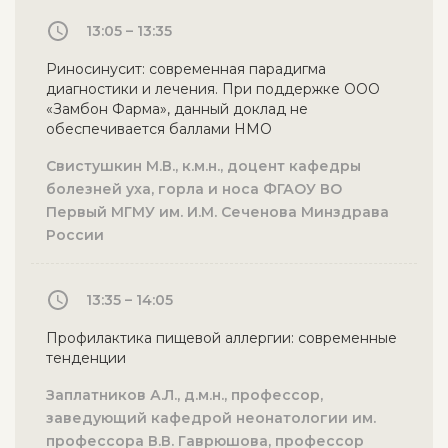
13:05 – 13:35
Риносинусит: современная парадигма
диагностики и лечения. При поддержке ООО
«Замбон Фарма», данный доклад не
обеспечивается баллами НМО
Свистушкин М.В., к.м.н., доцент кафедры
болезней уха, горла и носа ФГАОУ ВО
Первый МГМУ им. И.М. Сеченова Минздрава
России
13:35 – 14:05
Профилактика пищевой аллергии: современные
тенденции
Заплатников А.Л., д.м.н., профессор,
заведующий кафедрой неонатологии им.
профессора В.В. Гаврюшова, профессор