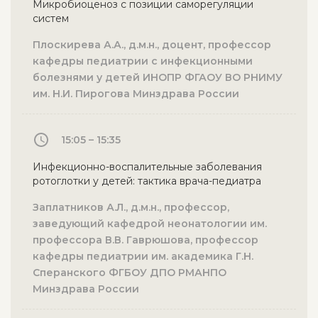
Микробиоценоз с позиции саморегуляции
систем
Плоскирева А.А., д.м.н., доцент, профессор
кафедры педиатрии с инфекционными
болезнями у детей ИНОПР ФГАОУ ВО РНИМУ
им. Н.И. Пирогова Минздрава России
15:05 – 15:35
Инфекционно-воспалительные заболевания
ротоглотки у детей: тактика врача-педиатра
Заплатников А.Л., д.м.н., профессор,
заведующий кафедрой неонатологии им.
профессора В.В. Гаврюшова, профессор
кафедры педиатрии им. академика Г.Н.
Сперанского ФГБОУ ДПО РМАНПО
Минздрава России