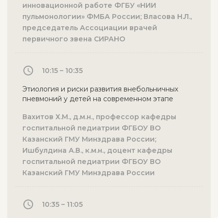
инновационной работе ФГБУ «НИИ
пульмонологии» ФМБА России; Власова Н.Л.,
председатель Ассоциации врачей
первичного звена СИРАНО
10:15 – 10:35
Этиология и риски развития внебольничных
пневмоний у детей на современном этапе
Вахитов Х.М., д.м.н., профессор кафедры
госпитальной педиатрии ФГБОУ ВО
Казанский ГМУ Минздрава России;
Ишбулдина А.В., к.м.н., доцент кафедры
госпитальной педиатрии ФГБОУ ВО
Казанский ГМУ Минздрава России
10:35 – 11:05