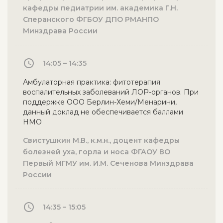
кафедры педиатрии им. академика Г.Н.
Сперанского ФГБОУ ДПО РМАНПО
Минздрава России
14:05 – 14:35
Амбулаторная практика: фитотерапия
воспалительных заболеваний ЛОР-органов. При
поддержке ООО Берлин-Хеми/Менарини,
данный доклад не обеспечивается баллами
НМО
Свистушкин М.В., к.м.н., доцент кафедры
болезней уха, горла и носа ФГАОУ ВО
Первый МГМУ им. И.М. Сеченова Минздрава
России
14:35 – 15:05