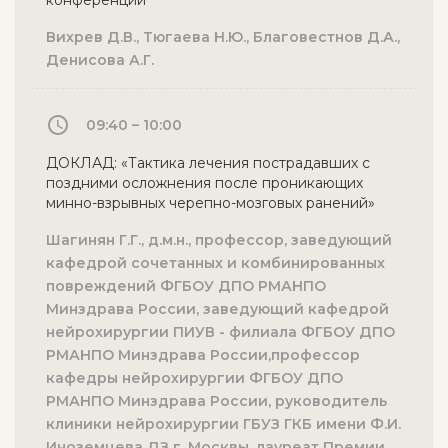
конференции
Вихрев Д.В., Тюгаева Н.Ю., Благовестнов Д.А.,
Денисова А.Г.
09:40 – 10:00
ДОКЛАД: «Тактика лечения пострадавших с
поздними осложнения после проникающих
минно-взрывных черепно-мозговых ранений»
Шагинян Г.Г., д.м.н., профессор, заведующий
кафедрой сочетанных и комбинированных
повреждений ФГБОУ ДПО РМАНПО
Минздрава России, заведующий кафедрой
нейрохирургии ПИУВ - филиала ФГБОУ ДПО
РМАНПО Минздрава России,профессор
кафедры нейрохирургии ФГБОУ ДПО
РМАНПО Минздрава России, руководитель
клиники нейрохирургии ГБУЗ ГКБ имени Ф.И.
Иноземцева ДЗ г. Москвы, лауреат Премии