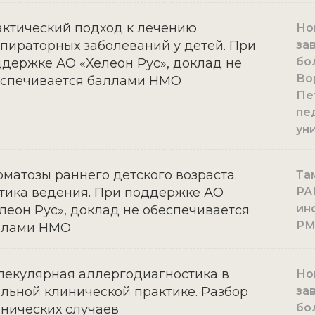
ктический подход к лечению
Нов
пираторных заболеваний у детей. При
за
бо
держке АО «Хелеон Рус», доклад не
Во
еспечивается баллами НМО
Пе
пе
ун
матозы раннего детского возраста.
Там
тика ведения. При поддержке АО
РА
ин
леон Рус», доклад не обеспечивается
РМ
ллами НМО
екулярная аллергодиагностика в
Нов
льной клинической практике. Разбор
за
бо
нических случаев