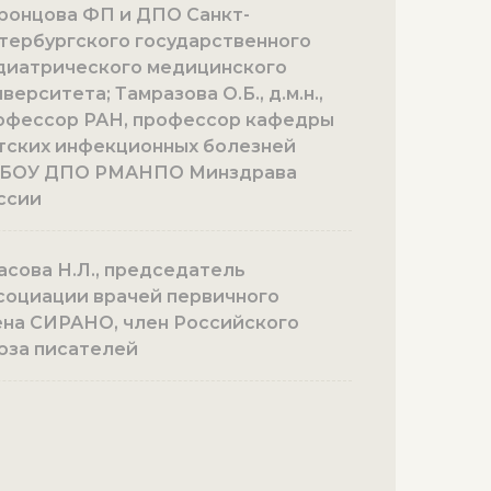
ронцова ФП и ДПО Санкт-
тербургского государственного
диатрического медицинского
верситета; Тамразова О.Б., д.м.н.,
офессор РАН, профессор кафедры
тских инфекционных болезней
БОУ ДПО РМАНПО Минздрава
ссии
асова Н.Л., председатель
социации врачей первичного
ена СИРАНО, член Российского
юза писателей