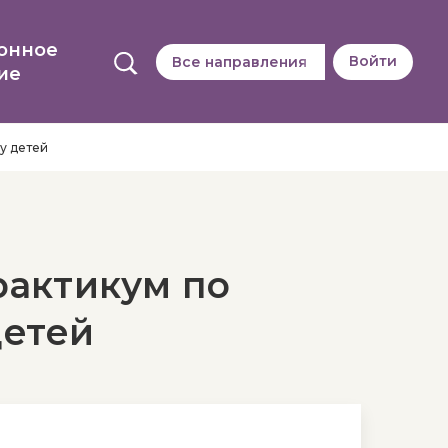
онное
Войти
Все направления
ие
у детей
актикум по
детей