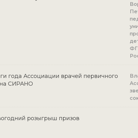
Во
Пе
пе
уни
пр
де
ФГ
Ро
ги года Ассоциации врачей первичного
Вл
ена СИРАНО
Ас
зв
со
вогодний розыгрыш призов