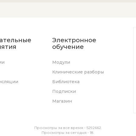
ательные
Электронное
ятия
обучение
ии
Модули
Клинические разборы
нсляции
Библиотека
Подписки
Магазин
Просмотры за все время - 5292662.
Просмотры за сегодня - 18.