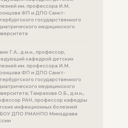
лезней им. профессора И.М.
ронцова ФП и ДПО Санкт-
тербургского государственного
диатрического медицинского
иверситета
ик Г.А.. д.м.н., профессор,
ведующий кафедрой детских
лезней им. профессора И.М.
ронцова ФП и ДПО Санкт-
тербургского государственного
диатрического медицинского
верситета; Тамразова О.Б., д.м.н.,
офессор РАН, профессор кафедры
тских инфекционных болезней
БОУ ДПО РМАНПО Минздрава
ссии