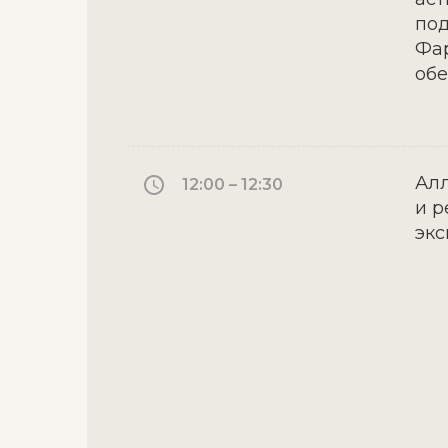
по
Фар
об
Алл
12:00 – 12:30
и р
экс