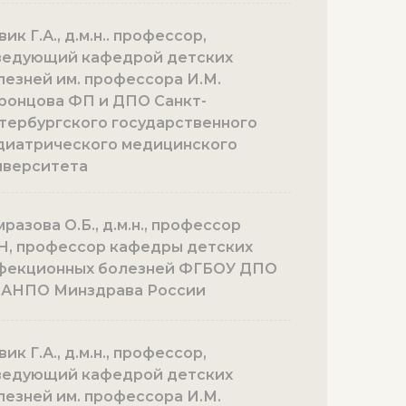
ик Г.А., д.м.н.. профессор,
ведующий кафедрой детских
лезней им. профессора И.М.
ронцова ФП и ДПО Санкт-
тербургского государственного
диатрического медицинского
иверситета
разова О.Б., д.м.н., профессор
Н, профессор кафедры детских
фекционных болезней ФГБОУ ДПО
АНПО Минздрава России
ик Г.А., д.м.н., профессор,
ведующий кафедрой детских
лезней им. профессора И.М.