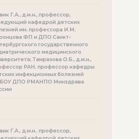
ик Г.А., д.м.н., профессор,
ведующий кафедрой детских
лезней им. профессора И.М.
ронцова ФП и ДПО Санкт-
тербургского государственного
диатрического медицинского
верситета; Тамразова О.Б., д.м.н.,
офессор РАН, профессор кафедры
тских инфекционных болезней
БОУ ДПО РМАНПО Минздрава
ссии
ик Г.А., д.м.н.. профессор,
ведующий кафедрой детских