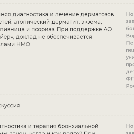
няя диагностика и лечение дерматозов
Нов
етей: атопический дерматит, экзема,
за
бо
пивница и псориаз. При поддержке АО
Во
йер», доклад не обеспечивается
Пе
ллами НМО
пе
уни
пр
де
ФГ
Ро
куссия
гностика и терапия бронхиальной
Нов
мы: зачем, когда и как долго? При
за