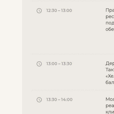
Пра
12:30 – 13:00
рес
под
об
Дер
13:00 – 13:30
Так
«Хе
ба
Мол
13:30 – 14:00
реа
кли