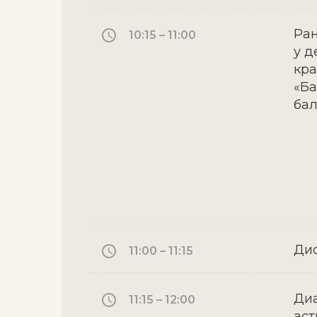
Ран
10:15 – 11:00
у д
кра
«Ба
ба
Дис
11:00 – 11:15
Диа
11:15 – 12:00
аст