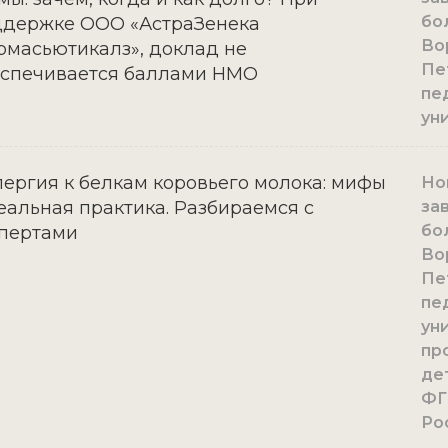
бо
ддержке ООО «АстраЗенека
Во
масьютикалз», доклад не
Пе
еспечивается баллами НМО
пе
ун
ергия к белкам коровьего молока: мифы
Нов
еальная практика. Разбираемся с
за
бо
пертами
Во
Пе
пе
уни
пр
де
ФГ
Ро