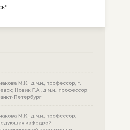
ск"
акова М.К., д.м.н., профессор, г.
вск; Новик Г.А., д.м.н.. профессор,
 Санкт-Петербург
акова М.К., д.м.н., профессор,
ведующая кафедрой
ликлинической педиатрии и