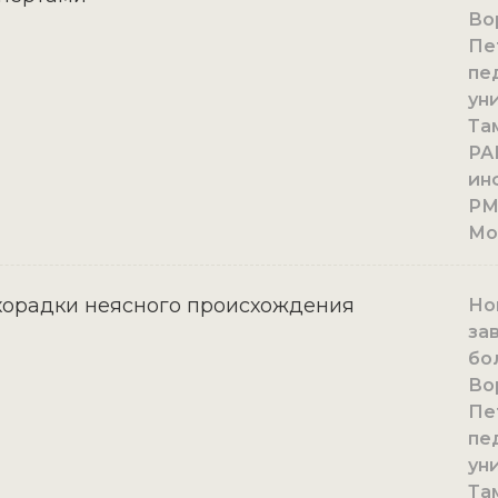
Во
Пе
пе
ун
Там
РА
ин
РМ
Мо
орадки неясного происхождения
Нов
за
бо
Во
Пе
пе
ун
Там