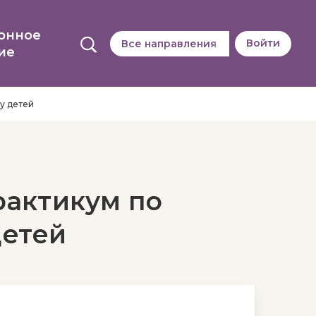
онное
Войти
Все направления
ие
у детей
актикум по
детей