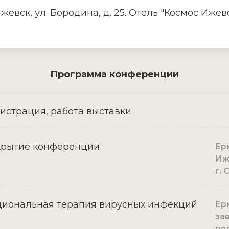
Ижевск, ул. Бородина, д. 25. Отель "Космос Ижев
Программа конференции
истрация, работа выставки
крытие конференции
Ерм
Иже
г.
иональная терапия вирусных инфекций
Ерм
за
по