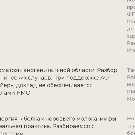
пр
ФГ
Ро
де
зд
Ре
Иж
матозы аногенитальной области. Разбор
Там
нических случаев. При поддержке АО
РА
ин
йер», доклад не обеспечивается
РМ
ллами НМО
Мо
ергия к белкам коровьего молока: мифы
Нов
еальная практика. Разбираемся с
за
бо
пертами