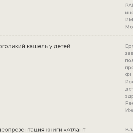
РА
ин
РМ
Мо
голикий кашель у детей
Ерм
за
по
пр
ФГ
Ро
де
зд
Ре
Иж
еопрезентация книги «Атлант
Вл