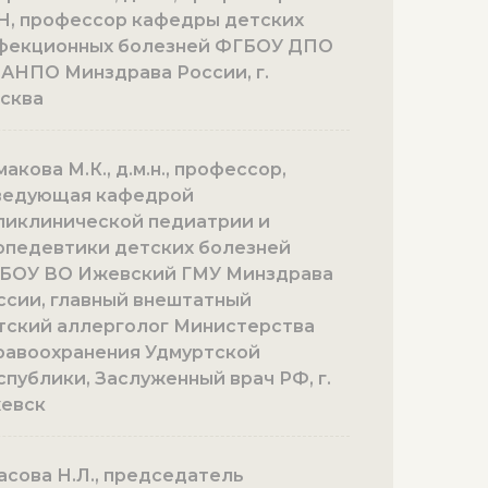
Н, профессор кафедры детских
фекционных болезней ФГБОУ ДПО
АНПО Минздрава России, г.
сква
акова М.К., д.м.н., профессор,
ведующая кафедрой
ликлинической педиатрии и
опедевтики детских болезней
БОУ ВО Ижевский ГМУ Минздрава
ссии, главный внештатный
тский аллерголог Министерства
равоохранения Удмуртской
спублики, Заслуженный врач РФ, г.
евск
асова Н.Л., председатель