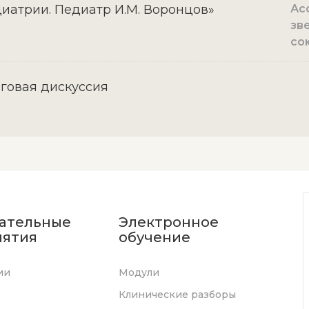
иатрии. Педиатр И.М. Воронцов»
Ас
зв
со
говая дискуссия
ательные
Электронное
ятия
обучение
ии
Модули
Клинические разборы