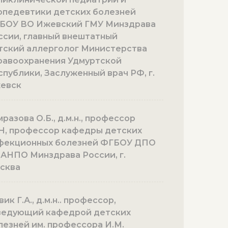
опедевтики детских болезней
БОУ ВО Ижевский ГМУ Минздрава
ссии, главный внештатный
тский аллерголог Министерства
равоохранения Удмуртской
спублики, Заслуженный врач РФ, г.
евск
разова О.Б., д.м.н., профессор
Н, профессор кафедры детских
фекционных болезней ФГБОУ ДПО
АНПО Минздрава России, г.
сква
ик Г.А., д.м.н.. профессор,
ведующий кафедрой детских
лезней им. профессора И.М.