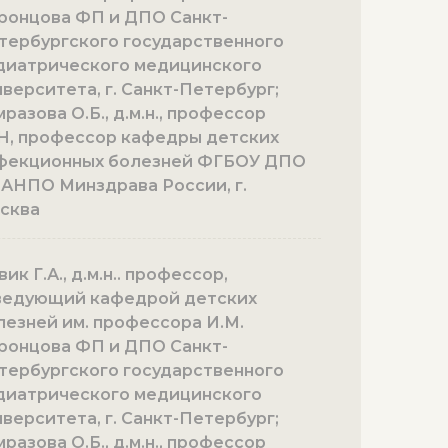
ронцова ФП и ДПО Санкт-
тербургского государственного
диатрического медицинского
иверситета, г. Санкт-Петербург;
разова О.Б., д.м.н., профессор
Н, профессор кафедры детских
фекционных болезней ФГБОУ ДПО
АНПО Минздрава России, г.
сква
ик Г.А., д.м.н.. профессор,
ведующий кафедрой детских
лезней им. профессора И.М.
ронцова ФП и ДПО Санкт-
тербургского государственного
диатрического медицинского
иверситета, г. Санкт-Петербург;
разова О.Б., д.м.н., профессор