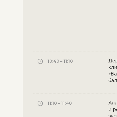
Дер
10:40 – 11:10
кли
«Ба
ба
Алл
11:10 – 11:40
и р
экс