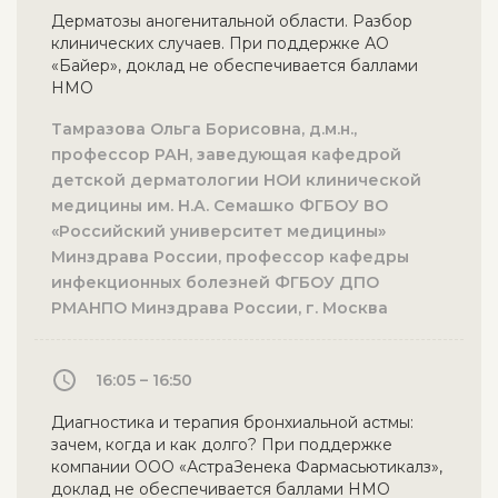
Дерматозы аногенитальной области. Разбор
клинических случаев. При поддержке АО
«Байер», доклад не обеспечивается баллами
НМО
Тамразова Ольга Борисовна, д.м.н.,
профессор РАН, заведующая кафедрой
детской дерматологии НОИ клинической
медицины им. Н.А. Семашко ФГБОУ ВО
«Российский университет медицины»
Минздрава России, профессор кафедры
инфекционных болезней ФГБОУ ДПО
РМАНПО Минздрава России, г. Москва
16:05 – 16:50
Диагностика и терапия бронхиальной астмы:
зачем, когда и как долго? При поддержке
компании ООО «АстраЗенека Фармасьютикалз»,
доклад не обеспечивается баллами НМО