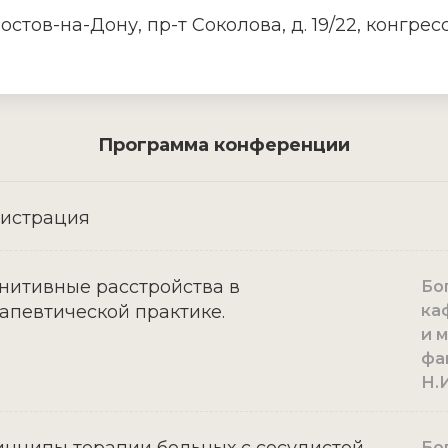
Ростов-на-Дону, пр-т Соколова, д. 19/22, конгре
Программа конференции
гистрация
нитивные расстройства в
Бо
апевтической практике.
ка
и 
фа
Н.И
Бо