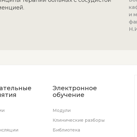
нципы терапии больных с сосудистой
менцией.
ка
и 
фа
Н.И
ательные
Электронное
ятия
обучение
ии
Модули
Клинические разборы
нсляции
Библиотека