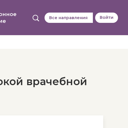
онное
Войти
Все направления
ие
окой врачебной