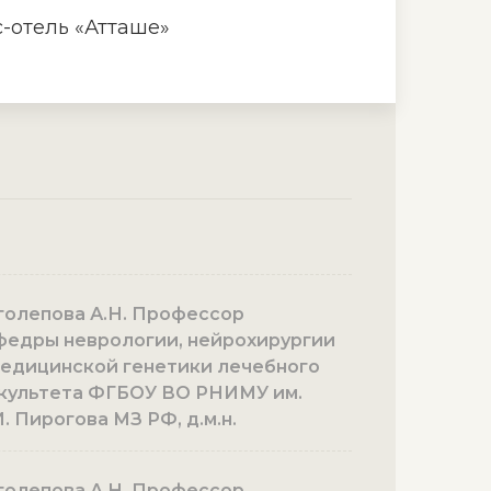
сс-отель «Атташе»
голепова А.Н. Профессор
федры неврологии, нейрохирургии
медицинской генетики лечебного
культета ФГБОУ ВО РНИМУ им.
. Пирогова МЗ РФ, д.м.н.
голепова А.Н. Профессор