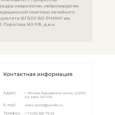
федры неврологии, нейрохирургии
медицинской генетики лечебного
культета ФГБОУ ВО РНИМУ им.
. Пирогова МЗ РФ, д.м.н.
Контактная информация
Адрес:
г. Москва, Варшавское шоссе, д.125Ж,
к.6, офис 1411-1415
E-mail:
sirano-portal@yandex.ru
Телефон:
+ 7 (495) 665-76-56