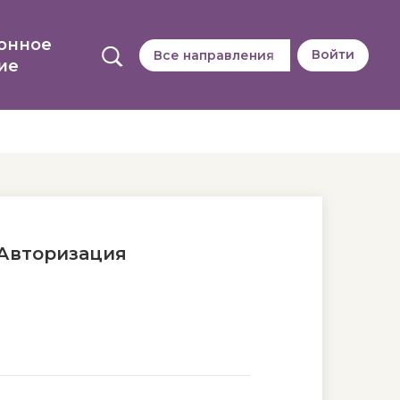
онное
Войти
Все направления
ие
Авторизация