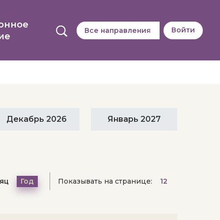
онное
Войти
Все направления
ие
Декабрь 2026
Январь 2027
Выберите дату,
чтобы узнать о событиях в этот день.
Показывать на странице:
яц
Год